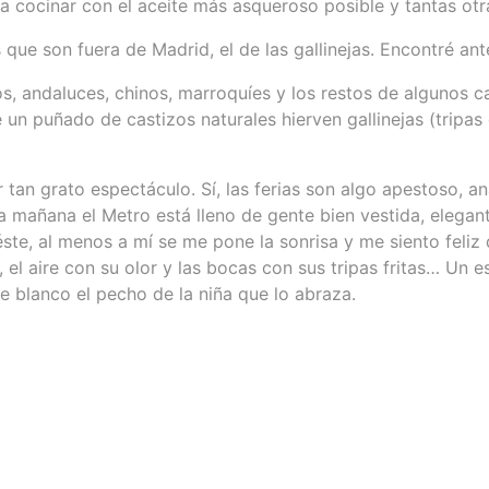
a cocinar con el aceite más asqueroso posible y tantas otra
s que son fuera de Madrid, el de las gallinejas. Encontré an
s, andaluces, chinos, marroquíes y los restos de algunos c
un puñado de castizos naturales hierven gallinejas (tripas 
tan grato espectáculo. Sí, las ferias son algo apestoso, a
la mañana el Metro está lleno de gente bien vestida, elegan
e, al menos a mí se me pone la sonrisa y me siento feliz 
, el aire con su olor y las bocas con sus tripas fritas… Un e
te blanco el pecho de la niña que lo abraza.