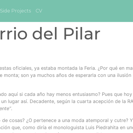
Side Projects
CV
rrio del Pilar
fiestas oficiales, ya estaba montada la Feria. ¿Por qué en 
e monta; son ya muchos años de esperarla con una ilusión 
ado aquí si cada año hay menos entusiasmo? Pues que hoy e
 un lugar así. Decadente, según la cuarta acepción de la R
ente”
.
 de cosas? ¿O pertenece a una moda atemporal y cutre? Y
ación que, como diría el monologuista Luis Piedrahita en u