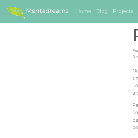
Mentadreams
Home
Blog
Projects
Es
Ge
Od
ti
Lo
a 
Pa
co
pa
co