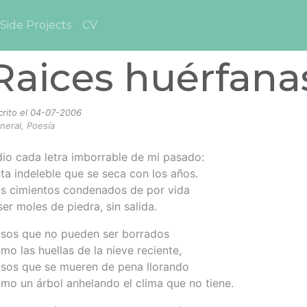
Side Projects
CV
Raices huérfana
crito el
04-07-2006
neral, Poesía
io cada letra imborrable de mi pasado:
nta indeleble que se seca con los años.
s cimientos condenados de por vida
ser moles de piedra, sin salida.
sos que no pueden ser borrados
mo las huellas de la nieve reciente,
sos que se mueren de pena llorando
mo un árbol anhelando el clima que no tiene.