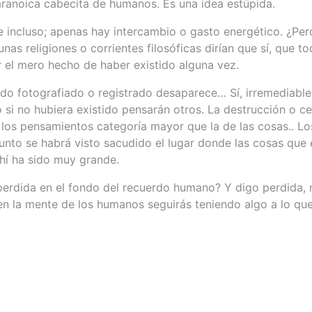
aranoica cabecita de humanos. Es una idea estúpida.
le incluso; apenas hay intercambio o gasto energético. ¿Per
unas religiones o corrientes filosóficas dirían que sí, que 
or el mero hecho de haber existido alguna vez.
ido fotografiado o registrado desaparece… Sí, irremediablem
 si no hubiera existido pensarán otros. La destrucción o c
 los pensamientos categoría mayor que la de las cosas.. L
punto se habrá visto sacudido el lugar donde las cosas que
hí ha sido muy grande.
rdida en el fondo del recuerdo humano? Y digo perdida, no
en la mente de los humanos seguirás teniendo algo a lo que