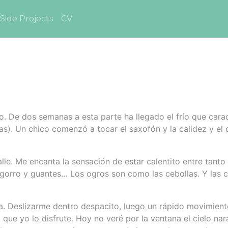
Side Projects
CV
. De dos semanas a esta parte ha llegado el frío que caract
ras). Un chico comenzó a tocar el saxofón y la calidez y e
le. Me encanta la sensación de estar calentito entre tanto 
, gorro y guantes… Los ogros son como las cebollas. Y las c
. Deslizarme dentro despacito, luego un rápido movimiento
a que yo lo disfrute. Hoy no veré por la ventana el cielo n