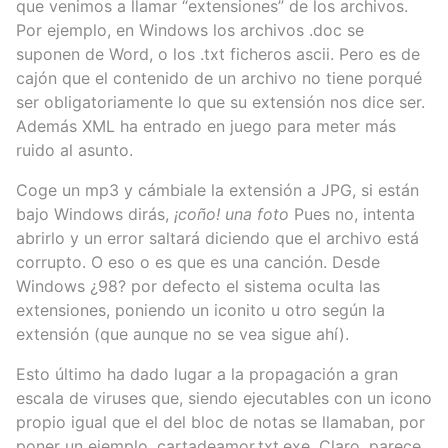
que venimos a llamar “extensiones” de los archivos.
Por ejemplo, en Windows los archivos .doc se
suponen de Word, o los .txt ficheros ascii. Pero es de
cajón que el contenido de un archivo no tiene porqué
ser obligatoriamente lo que su extensión nos dice ser.
Además XML ha entrado en juego para meter más
ruido al asunto.
Coge un mp3 y cámbiale la extensión a JPG, si están
bajo Windows dirás,
¡coño! una foto
Pues no, intenta
abrirlo y un error saltará diciendo que el archivo está
corrupto. O eso o es que es una canción. Desde
Windows ¿98? por defecto el sistema oculta las
extensiones, poniendo un iconito u otro según la
extensión (que aunque no se vea sigue ahí).
Esto último ha dado lugar a la propagación a gran
escala de viruses que, siendo ejecutables con un icono
propio igual que el del bloc de notas se llamaban, por
poner un ejemplo, cartadeamor.txt.exe. Claro, parece