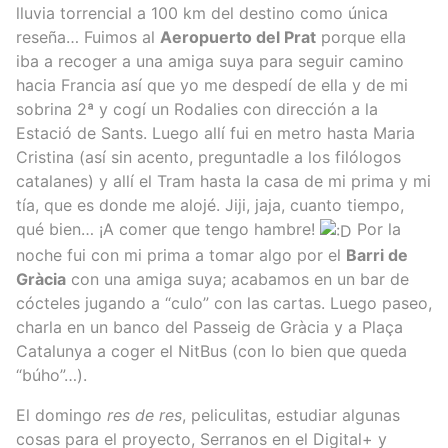
lluvia torrencial a 100 km del destino como única
reseña… Fuimos al
Aeropuerto del Prat
porque ella
iba a recoger a una amiga suya para seguir camino
hacia Francia así que yo me despedí de ella y de mi
sobrina 2ª y cogí un Rodalies con dirección a la
Estació de Sants. Luego allí fui en metro hasta Maria
Cristina (así sin acento, preguntadle a los filólogos
catalanes) y allí el Tram hasta la casa de mi prima y mi
tía, que es donde me alojé. Jiji, jaja, cuanto tiempo,
qué bien… ¡A comer que tengo hambre!
Por la
noche fui con mi prima a tomar algo por el
Barri de
Gràcia
con una amiga suya; acabamos en un bar de
cócteles jugando a “culo” con las cartas. Luego paseo,
charla en un banco del Passeig de Gràcia y a Plaça
Catalunya a coger el NitBus (con lo bien que queda
“búho”…).
El domingo
res de res
, peliculitas, estudiar algunas
cosas para el proyecto, Serranos en el Digital+ y