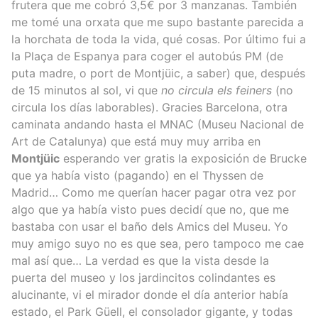
frutera que me cobró 3,5€ por 3 manzanas. También
me tomé una orxata que me supo bastante parecida a
la horchata de toda la vida, qué cosas. Por último fui a
la Plaça de Espanya para coger el autobús PM (de
puta madre, o port de Montjüic, a saber) que, después
de 15 minutos al sol, vi que
no circula els feiners
(no
circula los días laborables). Gracies Barcelona, otra
caminata andando hasta el MNAC (Museu Nacional de
Art de Catalunya) que está muy muy arriba en
Montjüic
esperando ver gratis la exposición de Brucke
que ya había visto (pagando) en el Thyssen de
Madrid… Como me querían hacer pagar otra vez por
algo que ya había visto pues decidí que no, que me
bastaba con usar el baño dels Amics del Museu. Yo
muy amigo suyo no es que sea, pero tampoco me cae
mal así que… La verdad es que la vista desde la
puerta del museo y los jardincitos colindantes es
alucinante, vi el mirador donde el día anterior había
estado, el Park Güell, el consolador gigante, y todas