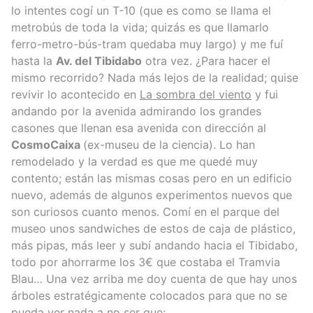
lo intentes cogí un T-10 (que es como se llama el
metrobús de toda la vida; quizás es que llamarlo
ferro-metro-bús-tram quedaba muy largo) y me fuí
hasta la
Av. del Tibidabo
otra vez. ¿Para hacer el
mismo recorrido? Nada más lejos de la realidad; quise
revivir lo acontecido en
La sombra del viento
y fui
andando por la avenida admirando los grandes
casones que llenan esa avenida con dirección al
CosmoCaixa
(ex-museu de la ciencia). Lo han
remodelado y la verdad es que me quedé muy
contento; están las mismas cosas pero en un edificio
nuevo, además de algunos experimentos nuevos que
son curiosos cuanto menos. Comí en el parque del
museo unos sandwiches de estos de caja de plástico,
más pipas, más leer y subí andando hacia el Tibidabo,
todo por ahorrarme los 3€ que costaba el Tramvia
Blau… Una vez arriba me doy cuenta de que hay unos
árboles estratégicamente colocados para que no se
pueda ver nada a no ser que: