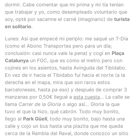
dormir. Cabe comentar que mi prima y mi tía tenían
que trabajar y yo, como desempleado voluntario que
soy, opté por sacarme el carné (imaginario) de
turista
en solitario
.
Lunes: Así que empecé mi periplo: me saqué un T-Día
(como el Abono Transportes pero para un día;
conclusión: casi nunca vale la pena) y cogí en
Plaça
Catalunya
un FGC, que es como el metro pero con
cojines en los asientos, hasta Avinguda del Tibidabo.
En vez de ir hacia el Tibidabo fuí hacia el norte (a la
derecha en el mapa, mira que son raros estos
barceloneses, hasta
pa
eso) y después de comprar 3
manzanas por 0,50€ llegué a
esta cuesta
… La calle se
llama
Carrer de la Gloria
o algo así… Gloria la que
tuvo el que la hizo, qué cabrón. Todo muy bonito,
llego al
Park Güell
, todo muy bonito, bajo hasta una
calle y cojo un bus hasta una plazita que me queda
cerca de la Rambla del Raval, donde conozco un sitio