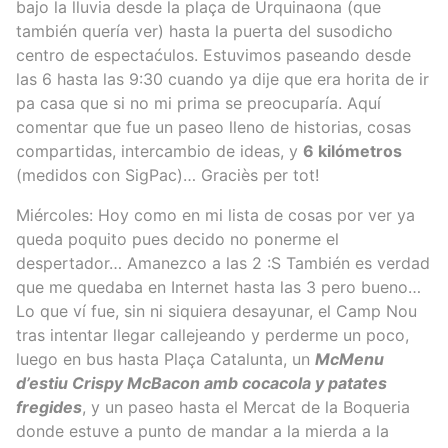
bajo la lluvia desde la plaça de Urquinaona (que
también quería ver) hasta la puerta del susodicho
centro de espectaćulos. Estuvimos paseando desde
las 6 hasta las 9:30 cuando ya dije que era horita de ir
pa casa que si no mi prima se preocuparía. Aquí
comentar que fue un paseo lleno de historias, cosas
compartidas, intercambio de ideas, y
6 kilómetros
(medidos con SigPac)… Graciès per tot!
Miércoles: Hoy como en mi lista de cosas por ver ya
queda poquito pues decido no ponerme el
despertador… Amanezco a las 2 :S También es verdad
que me quedaba en Internet hasta las 3 pero bueno…
Lo que ví fue, sin ni siquiera desayunar, el Camp Nou
tras intentar llegar callejeando y perderme un poco,
luego en bus hasta Plaça Catalunta, un
McMenu
d’estiu Crispy McBacon amb cocacola y patates
fregides
, y un paseo hasta el Mercat de la Boqueria
donde estuve a punto de mandar a la mierda a la