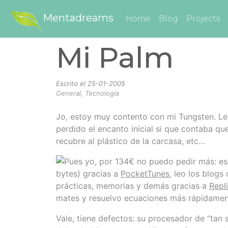
Mentadreams
Home
Blog
Projects
Mi Palm
Escrito el
25-01-2005
General, Tecnología
Jo, estoy muy contento con mi Tungsten. Le
perdido el encanto inicial si que contaba q
recubre al plástico de la carcasa, etc…
Pues yo, por 134€ no puedo pedir más: e
bytes) gracias a
PocketTunes
, leo los blog
prácticas, memorias y demás gracias a
Repl
mates y resuelvo ecuaciones más rápidamen
Vale, tiene defectos: su procesador de “tan