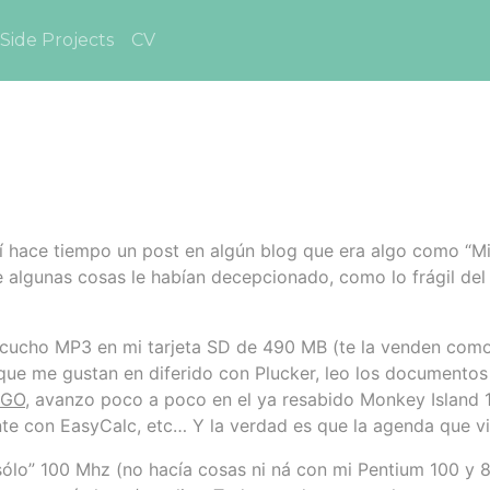
Side Projects
CV
í hace tiempo un post en algún blog que era algo como “Mi
ue algunas cosas le habían decepcionado, como lo frágil del
scucho MP3 en mi tarjeta SD de 490 MB (te la venden como
s que me gustan en diferido con Plucker, leo los document
iGO
, avanzo poco a poco en el ya resabido Monkey Island 
te con EasyCalc, etc… Y la verdad es que la agenda que 
 sólo” 100 Mhz (no hacía cosas ni ná con mi Pentium 100 y