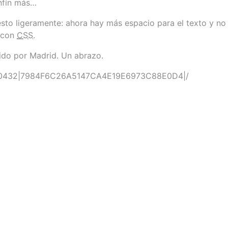
infín más…
to ligeramente: ahora hay más espacio para el texto y no 
s con
CSS
.
ido por Madrid. Un abrazo.
|731410432|7984F6C26A5147CA4E19E6973C88E0D4|/
Powered by NextJS