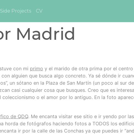
Side Projects
CV
or Madrid
estuve con mi
primo
y el marido de otra prima por el c
entro
 con alguien que busca algo concreto. Ya sé dónde ir cuan
s”, un sótano en la Plaza de San Martín (un poco al sur de
an casi cualquier cosa que busques. Creo que es interesan
l coleccionismo o el amor por lo antiguo. En la foto aparec
ráfico de QDQ
. Me encanta visitar ese sitio e ir yendo por l
na horda de fotógrafos haciendo fotos a TODOS los edifici
ncanta ir por la calle de las Conchas ya que puedes ir “anda