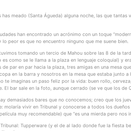
ces has meado (Santa Águeda) alguna noche, las que tantas
iudades han encontrado un acrónimo con un toque “modern
 lo peor es que no encuentro ninguno que me suene bien.
tuvimos tomando un tercio de Mahou sobre las 8 de la tard
o es como se le llama a la plaza en lenguaje coloquial) y e
as de par en par hacia la plaza, tres amigas en una mesa q
copa en la barra y nosotros en la mesa que estaba junto a 
o te imaginas un paso feliz por la vida: buen rollo, cerve
e. El bar sale en la foto, aunque cerrado (se ve que los de
; hay demasiados bares que no conocemos; creo que los jue
e: molaría vivir en Tribunal y conocerse a todos los dueños
 película muy recomendable) que “es una mierda pero nos in
ribunal: Tupperware (y el de al lado donde fue la fiesta b