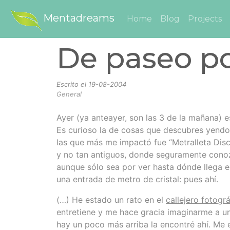
Mentadreams
Home
Blog
Projects
De paseo p
Escrito el
19-08-2004
General
Ayer (ya anteayer, son las 3 de la mañana) 
Es curioso la de cosas que descubres yendo
las que más me impactó fue “Metralleta Disco
y no tan antiguos, donde seguramente conozc
aunque sólo sea por ver hasta dónde llega e
una entrada de metro de cristal: pues ahí.
(…) He estado un rato en el
callejero fotog
entretiene y me hace gracia imaginarme a u
hay un poco más arriba la encontré ahí. Me e