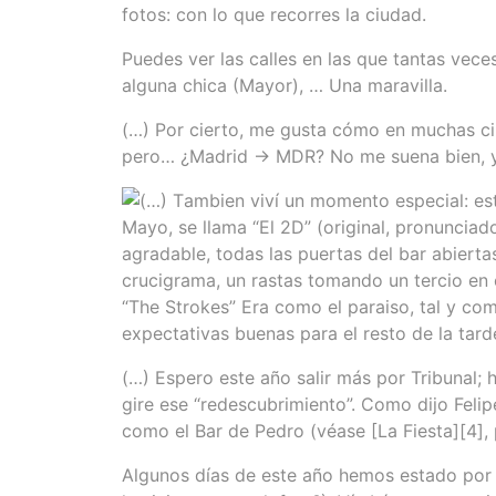
fotos: con lo que recorres la ciudad.
Puedes ver las calles en las que tantas ve
alguna chica (Mayor), … Una maravilla.
(…) Por cierto, me gusta cómo en muchas c
pero… ¿Madrid -> MDR? No me suena bien, y
(…) T
ambien viví un momento especial: es
Mayo, se llama “El 2D” (original, pronunciad
agradable, todas las puertas del bar abiert
crucigrama, un rastas tomando un tercio en 
“The Strokes” Era como el paraiso, tal y com
expectativas buenas para el resto de la tard
(…) Espero este año salir más por Tribunal
gire ese “redescubrimiento”. Como dijo Felip
como el Bar de Pedro (véase [La Fiesta][4],
Algunos días de este año hemos estado por T