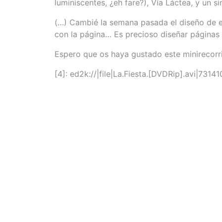
luminiscentes, ¿eh fare?), Vía Láctea, y un s
(…) Cambié la semana pasada el diseño de es
con la página… Es precioso diseñar página
Espero que os haya gustado este minirecorr
[4]: ed2k://|file|La.Fiesta.[DVDRip].avi