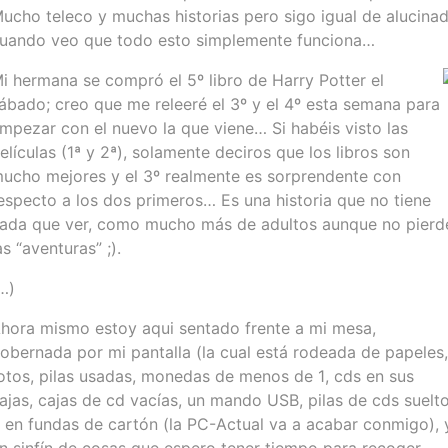
ucho teleco y muchas historias pero sigo igual de alucina
uando veo que todo esto simplemente funciona…
i hermana se compró el 5º libro de Harry Potter el
ábado; creo que me releeré el 3º y el 4º esta semana para
mpezar con el nuevo la que viene… Si habéis visto las
elículas (1ª y 2ª), solamente deciros que los libros son
ucho mejores y el 3º realmente es sorprendente con
especto a los dos primeros… Es una historia que no tiene
ada que ver, como mucho más de adultos aunque no pierd
as “aventuras” ;).
…)
hora mismo estoy aqui sentado frente a mi mesa,
obernada por mi pantalla (la cual está rodeada de papeles,
otos, pilas usadas, monedas de menos de 1, cds en sus
ajas, cajas de cd vacías, un mando USB, pilas de cds suelt
 en fundas de cartón (la PC-Actual va a acabar conmigo), 