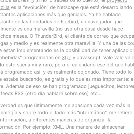
chos sabréis (y si no lo sabeis os lo cuento) el
proyecto
zilla
es la “evolución” de Netscape que está desarrollando
stantes aplicaciones más que geniales. Ya he hablado
stante de las bondades de
Firebird
, un navegador que
almente es una maravilla (no uso otra cosa desde hace
chos meses. O ThunderBird, el cliente de correo que ocup
gas y medio y es realmente otra maravilla. Y una de las co
e estan implementando es la posibilidad de tener aplicacio
mbebidas” programadas en
XUL
y Javascript. Vale vale vale
do esto suena muy raro; pero el calendario ese del que hab
tá programado así, y es realmente cojonudo. Tiene todo lo
e estaba buscando, es gratis y lo que es más importante: e
bre. Además de eso se han programado jueguecitos, lectore
 feeds RSS (otro día hablaré sobre eso) etc…
 verdad es que últimamente me apasiona cada vez más la
cnología y sobre todo el lado más “informático”; me refiero
 información, a diferentes maneras de organizar la
formación. Por ejemplo: XML. Una manera de almacenar