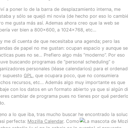
lví a poner lo de la barra de desplazamiento interna, me
staba y sólo se quejó mi novia (de hecho por eso lo cambi
ro me gusta más así. Ademas ahora creo que la web se
bería ver bien a 800×600, a 1024×768, etc…
y me dí cuenta de que necesitaba una agenda; pero las
endas de papel no me gustan: ocupan espacio y aunque
se
ácticas pues no se… Prefiero algo más “moderno”. Por eso
tuve buscando programas de “personal scheduling” o
ganizadores personales (léase calendarios) para el ordenad
r supuesto
GPL
, que ocupara poco, que no consumiera
chos recursos, etc… Además algo muy importante es que
abaje con los datos en un formato abierto ya que si algún d
ieres cambiar de programa pues no tienes por qué perderl
do.
eno a lo que iba, tras mucho buscar he encontrado la soluc
asi perfecta:
Mozilla
Calendar
. Como