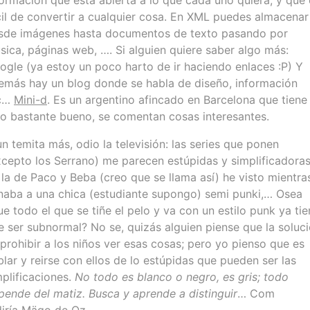
formación que está abierta a lo que cada uno quiera, y que 
cil de convertir a cualquier cosa. En XML puedes almacenar
sde imágenes hasta documentos de texto pasando por
sica, páginas web, …. Si alguien quiere saber algo más:
ogle (ya estoy un poco harto de ir haciendo enlaces :P) Y
emás hay un blog donde se habla de diseño, información
c…
Mini-d
. Es un argentino afincado en Barcelona que tiene
ro bastante bueno, se comentan cosas interesantes.
un temita más, odio la televisión: las series que ponen
xcepto los Serrano) me parecen estúpidas y simplificadoras
 la de Paco y Beba (creo que se llama así) he visto mientra
naba a una chica (estudiante supongo) semi punki,… Osea
ue todo el que se tiñe el pelo y va con un estilo punk ya ti
e ser subnormal? No se, quizás alguien piense que la soluc
 prohibir a los niños ver esas cosas; pero yo pienso que es
blar y reirse con ellos de lo estúpidas que pueden ser las
mplificaciones.
No todo es blanco o negro, es gris; todo
pende del matiz. Busca y aprende a distinguir
… Com