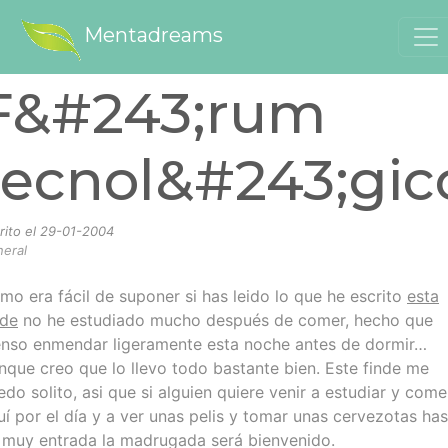
Mentadreams
F&#243;rum
tecnol&#243;gic
rito el
29-01-2004
eral
mo era fácil de suponer si has leido lo que he escrito
esta
rde
no he estudiado mucho después de comer, hecho que
enso enmendar ligeramente esta noche antes de dormir…
nque creo que lo llevo todo bastante bien. Este finde me
edo solito, asi que si alguien quiere venir a estudiar y come
uí por el día y a ver unas pelis y tomar unas cervezotas has
 muy entrada la madrugada será bienvenido.