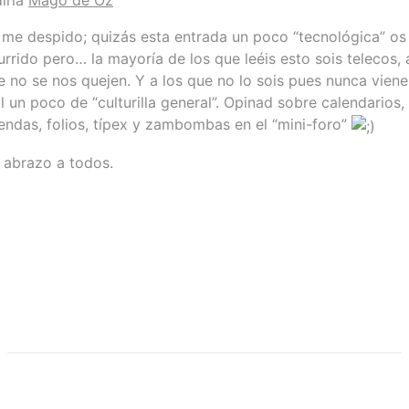
diría
Mägo de Oz
 me despido; quizás esta entrada un poco “tecnológica” os
urrido pero… la mayoría de los que leéis esto sois telecos, 
e no se nos quejen. Y a los que no lo sois pues nunca viene
l un poco de “culturilla general”. Opinad sobre calendarios,
endas, folios, típex y zambombas en el “mini-foro”
 abrazo a todos.
Powered by NextJS